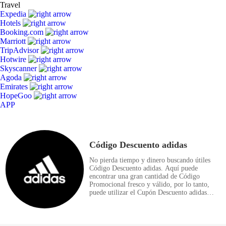
Travel
Expedia
Hotels
Booking.com
Marriott
TripAdvisor
Hotwire
Skyscanner
Agoda
Emirates
HopeGoo
APP
Código Descuento adidas
No pierda tiempo y dinero buscando útiles
Código Descuento adidas. Aquí puede
encontrar una gran cantidad de Código
Promocional fresco y válido, por lo tanto,
puede utilizar el Cupón Descuento adidas
seleccionado para 50%. No olvides usar
Cupón antes de comprar adidas productos
para obtener mejores precios.